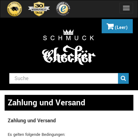
Navig
umsch
(Leer)
Zahlung und Versand
Zahlung und Versand
Es gelten folgende Bedingungen: