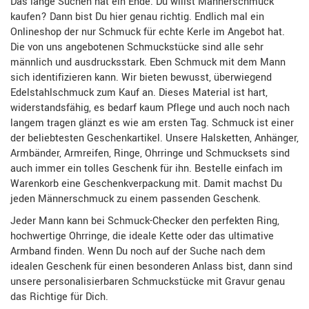
Das lange Suchen hat ein Ende. Du willst Männerschmuck
kaufen? Dann bist Du hier genau richtig. Endlich mal ein
Onlineshop der nur Schmuck für echte Kerle im Angebot hat.
Die von uns angebotenen Schmuckstücke sind alle sehr
männlich und ausdrucksstark. Eben Schmuck mit dem Mann
sich identifizieren kann. Wir bieten bewusst, überwiegend
Edelstahlschmuck zum Kauf an. Dieses Material ist hart,
widerstandsfähig, es bedarf kaum Pflege und auch noch nach
langem tragen glänzt es wie am ersten Tag. Schmuck ist einer
der beliebtesten Geschenkartikel. Unsere Halsketten, Anhänger,
Armbänder, Armreifen, Ringe, Ohrringe und Schmucksets sind
auch immer ein tolles Geschenk für ihn. Bestelle einfach im
Warenkorb eine Geschenkverpackung mit. Damit machst Du
jeden Männerschmuck zu einem passenden Geschenk.
Jeder Mann kann bei Schmuck-Checker den perfekten Ring,
hochwertige Ohrringe, die ideale Kette oder das ultimative
Armband finden. Wenn Du noch auf der Suche nach dem
idealen Geschenk für einen besonderen Anlass bist, dann sind
unsere personalisierbaren Schmuckstücke mit Gravur genau
das Richtige für Dich.