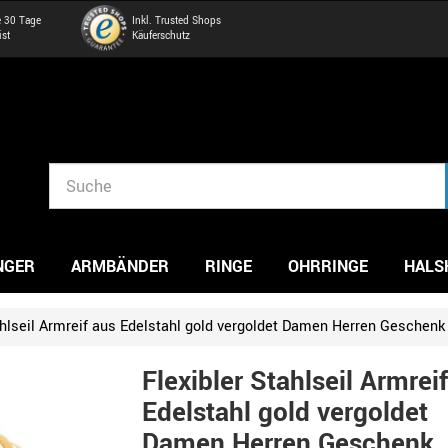
e 30 Tage
Inkl. Trusted Shops
ist
Käuferschutz
NGER
ARMBÄNDER
RINGE
OHRRINGE
HALS
ahlseil Armreif aus Edelstahl gold vergoldet Damen Herren Geschenk
Flexibler Stahlseil Armrei
Edelstahl gold vergoldet
Damen Herren Geschenk