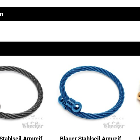
en
n
 Stahlseil Armreif
Blauer Stahlseil Armreif