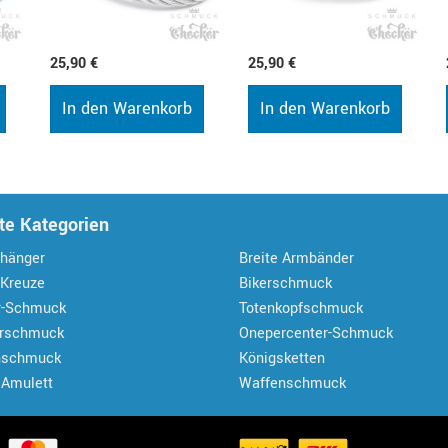
25,90 €
25,90 €
In den Warenkorb
In den Warenkorb
te Kategorien
hänger
Breite Armbänder
 Kreuze
Bikerschmuck
r-Schmuck
Totenkopfschmuck
erschmuck
Onepercenter-Schmuck
nschmuck
Königsketten
 Amulett
Waffenschmuck