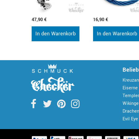
47,90 €
16,90 €
In den Warenkorb
In den Warenkorb
Belieb
Kreuzan
Eiserne
Temple
Wiking
Drache
Evil Eye