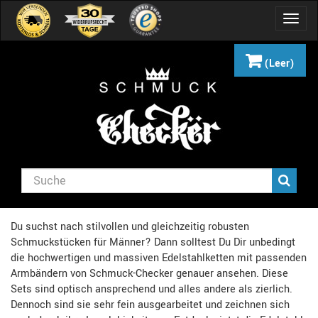
Navig
umsch
(Leer)
Du suchst nach stilvollen und gleichzeitig robusten
Schmuckstücken für Männer? Dann solltest Du Dir unbedingt
die hochwertigen und massiven Edelstahlketten mit passenden
Armbändern von Schmuck-Checker genauer ansehen. Diese
Sets sind optisch ansprechend und alles andere als zierlich.
Dennoch sind sie sehr fein ausgearbeitet und zeichnen sich