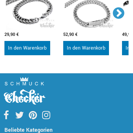
29,90 €
52,90 €
49,90
In den Warenkorb
In den Warenkorb
In 
Beliebte Kategorien