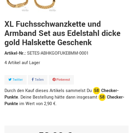
XL Fuchsschwanzkette und
Armband Set aus Edelstahl dicke
gold Halskette Geschenk
Artikel-Nr.:
SETES-ABHKGOFUKE8MM-0001
4
Artikel
Twitter
Teilen
Pinterest
Durch den Kauf dieses Artikels sammelst Du
58
Checker-
Punkte
. Deine Bestellung hätte dann insgesamt
58
Checker-
Punkte
im Wert von
2,90 €
.