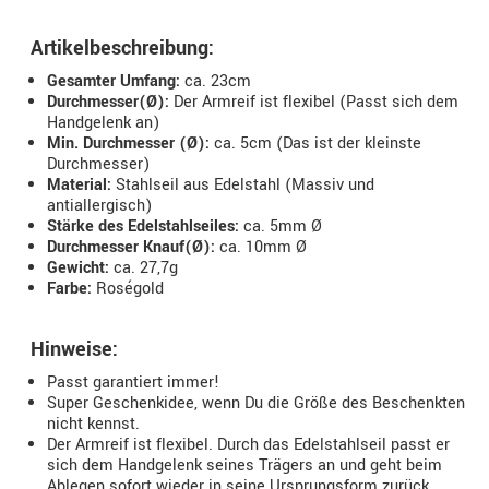
Artikelbeschreibung:
Gesamter Umfang:
ca. 23cm
Durchmesser(Ø):
Der Armreif ist flexibel (Passt sich dem
Handgelenk an)
Min. Durchmesser (Ø):
ca. 5cm (Das ist der kleinste
Durchmesser)
Material:
Stahlseil aus Edelstahl (Massiv und
antiallergisch)
Stärke des Edelstahlseiles:
ca. 5mm Ø
Durchmesser Knauf(Ø):
ca. 10mm Ø
Gewicht:
ca. 27,7g
Farbe:
Roségold
Hinweise:
Passt garantiert immer!
Super Geschenkidee, wenn Du die Größe des Beschenkten
nicht kennst.
Der Armreif ist flexibel. Durch das Edelstahlseil passt er
sich dem Handgelenk seines Trägers an und geht beim
Ablegen sofort wieder in seine Ursprungsform zurück.