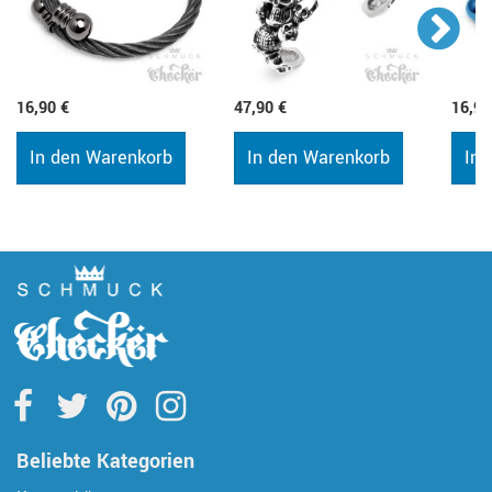
16,90 €
47,90 €
16,90
In den Warenkorb
In den Warenkorb
In 
Beliebte Kategorien