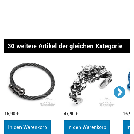
30 weitere Artikel der gleichen Kategorie
16,90 €
47,90 €
16,90
In den Warenkorb
In den Warenkorb
In 