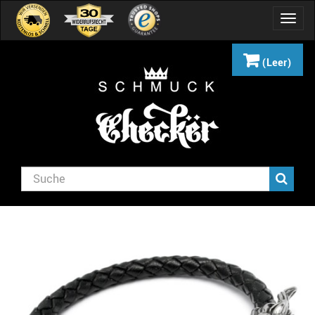
Navig
umsch
(Leer)