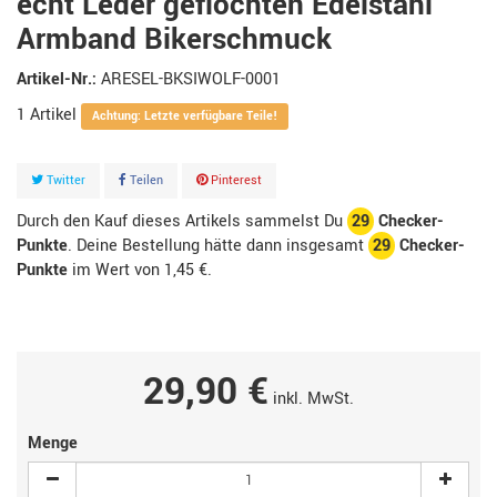
echt Leder geflochten Edelstahl
Armband Bikerschmuck
Artikel-Nr.:
ARESEL-BKSIWOLF-0001
1
Artikel
Achtung: Letzte verfügbare Teile!
Twitter
Teilen
Pinterest
Durch den Kauf dieses Artikels sammelst Du
29
Checker-
Punkte
. Deine Bestellung hätte dann insgesamt
29
Checker-
Punkte
im Wert von
1,45 €
.
29,90 €
inkl. MwSt.
Menge