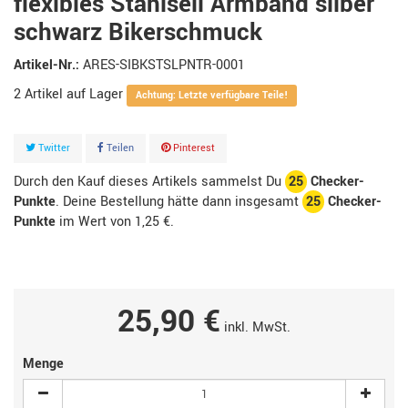
flexibles Stahlseil Armband silber
schwarz Bikerschmuck
Artikel-Nr.:
ARES-SIBKSTSLPNTR-0001
2
Artikel
Achtung: Letzte verfügbare Teile!
Twitter
Teilen
Pinterest
Durch den Kauf dieses Artikels sammelst Du
25
Checker-
Punkte
. Deine Bestellung hätte dann insgesamt
25
Checker-
Punkte
im Wert von
1,25 €
.
25,90 €
inkl. MwSt.
Menge