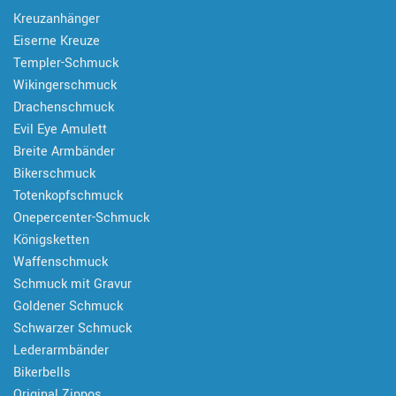
Kreuzanhänger
Eiserne Kreuze
Templer-Schmuck
Wikingerschmuck
Drachenschmuck
Evil Eye Amulett
Breite Armbänder
Bikerschmuck
Totenkopfschmuck
Onepercenter-Schmuck
Königsketten
Waffenschmuck
Schmuck mit Gravur
Goldener Schmuck
Schwarzer Schmuck
Lederarmbänder
Bikerbells
Original Zippos