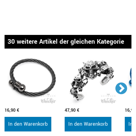
30 weitere Artikel der gleichen Kategorie
16,90 €
47,90 €
16,90
In den Warenkorb
In den Warenkorb
In 