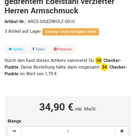
gedrehtem Edelstahl verzierter
Herren Armschmuck
Artikel-Nr.:
ARES-SIGEDWOLF-0010
3
Artikel
Achtung: Letzte verfügbare Teile!
Twitter
Teilen
Pinterest
Durch den Kauf dieses Artikels sammelst Du
34
Checker-
Punkte
. Deine Bestellung hätte dann insgesamt
34
Checker-
Punkte
im Wert von
1,70 €
.
34,90 €
inkl. MwSt.
Menge