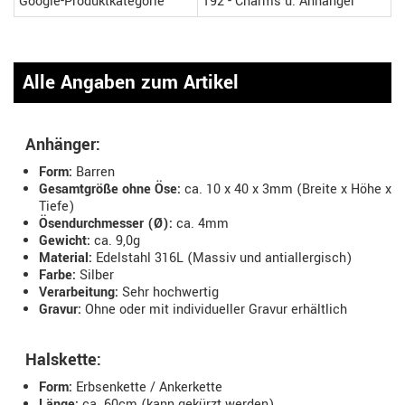
Google-Produktkategorie
192 - Charms u. Anhänger
Alle Angaben zum Artikel
Anhänger:
Form:
Barren
Gesamtgröße ohne Öse:
ca. 10 x 40 x 3mm (Breite x Höhe x
Tiefe)
Ösendurchmesser (Ø):
ca. 4mm
Gewicht:
ca. 9,0g
Material:
Edelstahl 316L (Massiv und antiallergisch)
Farbe:
Silber
Verarbeitung:
Sehr hochwertig
Gravur:
Ohne oder mit individueller Gravur erhältlich
Halskette:
Form:
Erbsenkette / Ankerkette
Länge:
ca. 60cm (kann gekürzt werden)