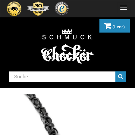
Navig
umsch
(Leer)