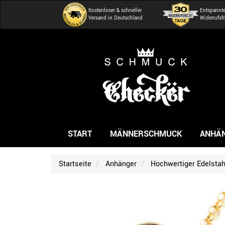
Kostenloser & schneller
Entspannt
Versand in Deutschland
Widerrufsfr
START
MÄNNERSCHMUCK
ANHÄ
Startseite
Anhänger
Hochwertiger Edelstah