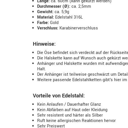
Länge:
ca. 60cm (kann gekürzt werden)
Durchmesser (Ø):
ca. 2,5mm
Gewicht:
ca. 5,9g
Material:
Edelstahl 316L
Farbe:
Gold
Verschluss:
Karabinerverschluss
Hinweise:
Die Öse befindet sich verdeckt auf der Rücksei
Die Halskette kann auf Wunsch auch gekürzt we
Anhänger und Halskette wurden mit aufwendiger 
Halt.
Der Anhänger ist teilweise geschwärzt um Detai
Weitere passende Edelstahlketten gibt's hier im
Vorteile von Edelstahl:
Kein Anlaufen / Dauerhafter Glanz
Kein Abfärben auf Haut oder Kleidung
Sehr resistent und härter als Silber
Ruft keine allergischen Reaktionen hervor
Sehr Preiswert