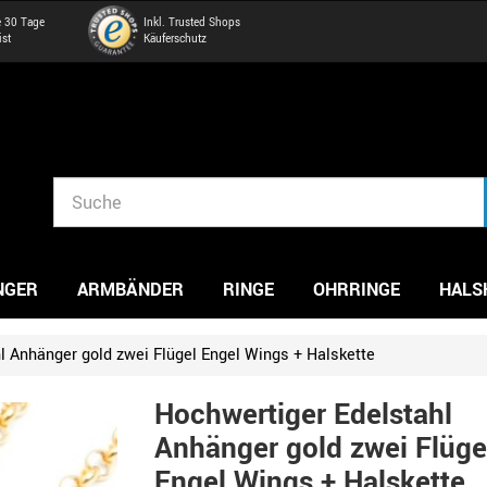
e 30 Tage
Inkl. Trusted Shops
ist
Käuferschutz
NGER
ARMBÄNDER
RINGE
OHRRINGE
HALS
l Anhänger gold zwei Flügel Engel Wings + Halskette
Hochwertiger Edelstahl
Anhänger gold zwei Flüge
Engel Wings + Halskette