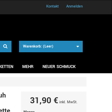
Kontakt
Anmelden
Warenkorb:
(Leer)
KETTEN
MEHR
NEUER SCHMUCK
uh
31,90 €
inkl. MwSt.
ette