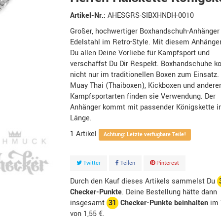
Artikel-Nr.:
AHESGRS-SIBXHNDH-0010
Großer, hochwertiger Boxhandschuh-Anhänger
Edelstahl im Retro-Style. Mit diesem Anhänger
Du allen Deine Vorliebe für Kampfsport und
verschaffst Du Dir Respekt. Boxhandschuhe 
nicht nur im traditionellen Boxen zum Einsatz
Muay Thai (Thaiboxen), Kickboxen und andere
Kampfsportarten finden sie Verwendung. Der
Anhänger kommt mit passender Königskette i
Länge.
1
Artikel
Achtung: Letzte verfügbare Teile!
Twitter
Teilen
Pinterest
Durch den Kauf dieses Artikels sammelst Du
Checker-Punkte
. Deine Bestellung hätte dann
insgesamt
31
Checker-Punkte beinhalten
im 
von
1,55 €
.