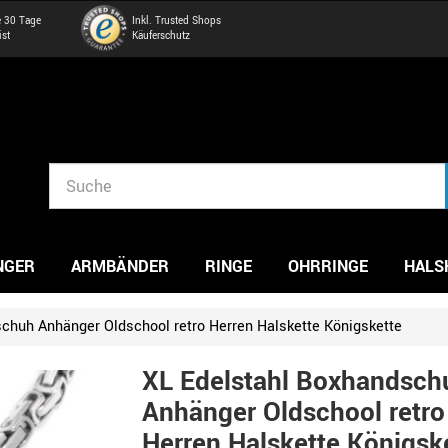
e 30 Tage
Inkl. Trusted Shops
ist
Käuferschutz
NGER
ARMBÄNDER
RINGE
OHRRINGE
HALS
chuh Anhänger Oldschool retro Herren Halskette Königskette
XL Edelstahl Boxhandsch
Anhänger Oldschool retro
Herren Halskette Königsk