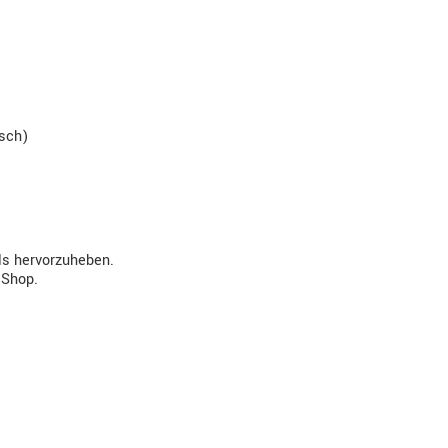
isch)
ls hervorzuheben.
 Shop.