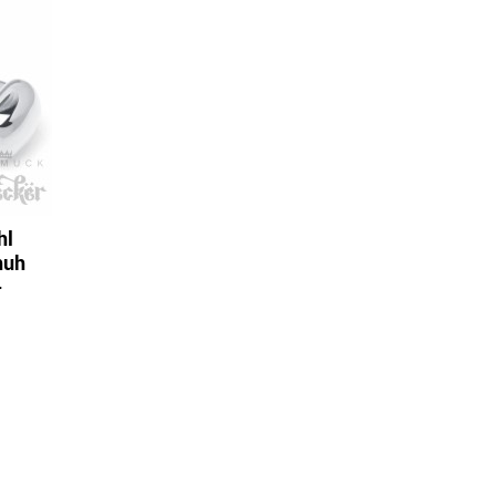
hl
huh
+