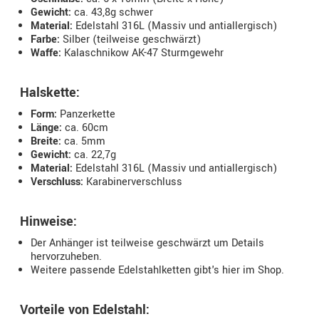
Gewicht:
ca. 43,8g schwer
Material:
Edelstahl 316L (Massiv und antiallergisch)
Farbe:
Silber (teilweise geschwärzt)
Waffe:
Kalaschnikow AK-47 Sturmgewehr
Halskette:
Form:
Panzerkette
Länge:
ca. 60cm
Breite:
ca. 5mm
Gewicht:
ca. 22,7g
Material:
Edelstahl 316L (Massiv und antiallergisch)
Verschluss:
Karabinerverschluss
Hinweise:
Der Anhänger ist teilweise geschwärzt um Details
hervorzuheben.
Weitere passende Edelstahlketten gibt's hier im Shop.
Vorteile von Edelstahl: