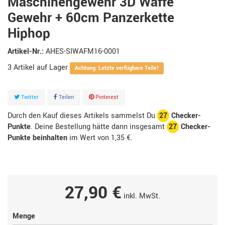
Maschinengewehr 3D Waffe
Gewehr + 60cm Panzerkette
Hiphop
Artikel-Nr.:
AHES-SIWAFM16-0001
3
Artikel
Achtung: Letzte verfügbare Teile!
Twitter
Teilen
Pinterest
Durch den Kauf dieses Artikels sammelst Du
27
Checker-
Punkte
. Deine Bestellung hätte dann insgesamt
27
Checker-
Punkte beinhalten
im Wert von
1,35 €
.
27,90 €
inkl. MwSt.
Menge