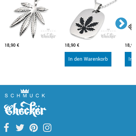
18,90 €
18,90 €
18,90
In den Warenkorb
In 