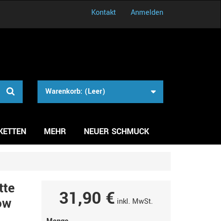
Kontakt
Anmelden
Warenkorb:
(Leer)
KETTEN
MEHR
NEUER SCHMUCK
tte
31,90 €
ow
inkl. MwSt.