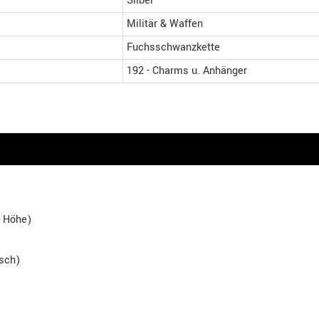
Silber
Militär & Waffen
Fuchsschwanzkette
192 - Charms u. Anhänger
x Höhe)
isch)