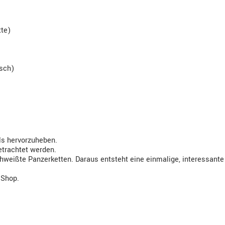
te)
isch)
ls hervorzuheben.
etrachtet werden.
hweißte Panzerketten. Daraus entsteht eine einmalige, interessant
 Shop.