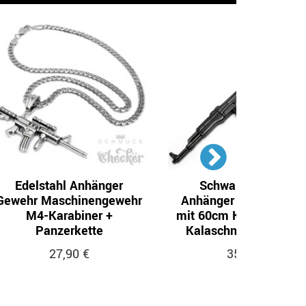
Edelstahl Anhänger
Schwarzer AK-47
Gewehr Maschinengewehr
Anhänger aus Edelsta
M4-Karabiner +
mit 60cm Königskette 
Panzerkette
Kalaschnikow Geweh
27,90 €
35,90 €