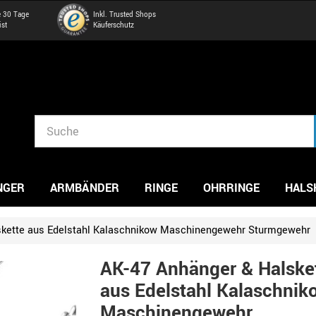
e 30 Tage
Inkl. Trusted Shops
ist
Käuferschutz
NGER
ARMBÄNDER
RINGE
OHRRINGE
HALS
skette aus Edelstahl Kalaschnikow Maschinengewehr Sturmgewehr
AK-47 Anhänger & Halske
aus Edelstahl Kalaschnik
Maschinengewehr