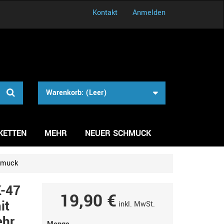
Kontakt
Anmelden
Warenkorb:
(Leer)
KETTEN
MEHR
NEUER SCHMUCK
hmuck
K-47
19,90 €
it
inkl. MwSt.
ehr