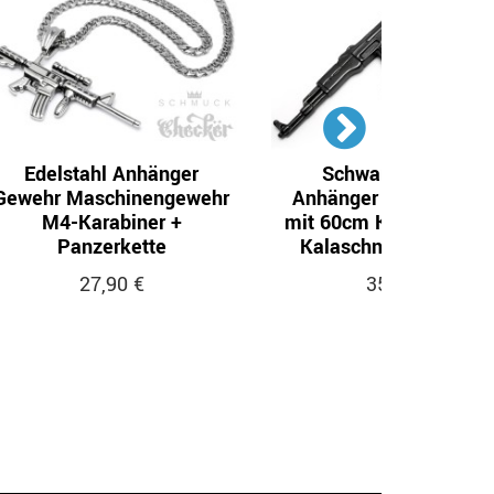
Edelstahl Anhänger
Schwarzer AK-47
Gewehr Maschinengewehr
Anhänger aus Edelsta
M4-Karabiner +
mit 60cm Königskette 
Panzerkette
Kalaschnikow Geweh
27,90 €
35,90 €