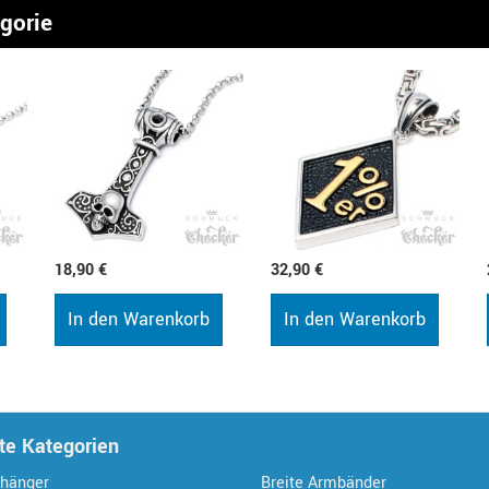
egorie
18,90 €
32,90 €
In den Warenkorb
In den Warenkorb
te Kategorien
hänger
Breite Armbänder