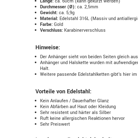
Länge:
ca. 60cm (kann gekürzt werden)
Durchmesser (Ø):
ca. 2,5mm
Gewicht:
ca. 5,9g
Material:
Edelstahl 316L (Massiv und antiallerg
Farbe:
Gold
Verschluss:
Karabinerverschluss
Hinweise:
Der Anhänger sieht von beiden Seiten gleich aus
Anhänger und Halskette wurden mit aufwendiger 
Halt.
Weitere passende Edelstahlketten gibt's hier im
Vorteile von Edelstahl:
Kein Anlaufen / Dauerhafter Glanz
Kein Abfärben auf Haut oder Kleidung
Sehr resistent und härter als Silber
Ruft keine allergischen Reaktionen hervor
Sehr Preiswert