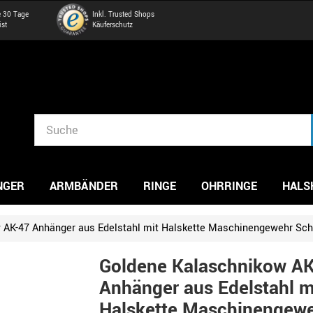
e 30 Tage
Inkl. Trusted Shops
ist
Käuferschutz
NGER
ARMBÄNDER
RINGE
OHRRINGE
HALS
 AK-47 Anhänger aus Edelstahl mit Halskette Maschinengewehr Sc
Goldene Kalaschnikow A
Anhänger aus Edelstahl m
Halskette Maschinengew