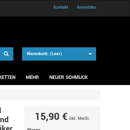
Kontakt
Anmelden
Warenkorb:
(Leer)
KETTEN
MEHR
NEUER SCHMUCK
d
15,90 €
and
inkl. MwSt.
iker