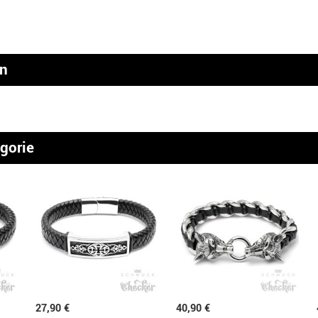
en
egorie
27,90 €
40,90 €