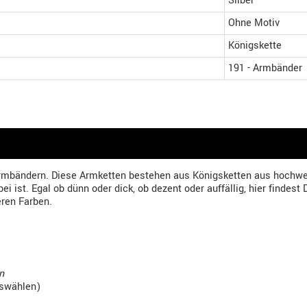
Silber
Ohne Motiv
Königskette
191 - Armbänder
rmbändern. Diese Armketten bestehen aus Königsketten aus hochwer
ei ist. Egal ob dünn oder dick, ob dezent oder auffällig, hier finde
eren Farben.
n
uswählen)