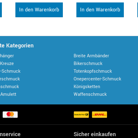
In den Warenkorb
In den Warenkorb
te Kategorien
hänger
Breite Armbänder
 Kreuze
Bikerschmuck
r-Schmuck
Totenkopfschmuck
erschmuck
Onepercenter-Schmuck
nschmuck
Königsketten
 Amulett
Waffenschmuck
nservice
Sicher einkaufen