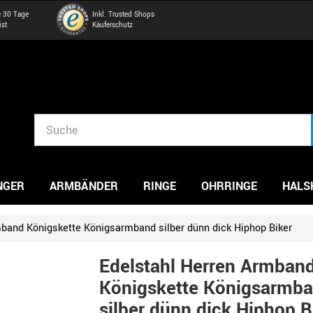
e 30 Tage
Inkl. Trusted Shops
ist
Käuferschutz
NGER
ARMBÄNDER
RINGE
OHRRINGE
HALS
mband Königskette Königsarmband silber dünn dick Hiphop Biker
Edelstahl Herren Armban
Königskette Königsarmb
silber dünn dick Hiphop B