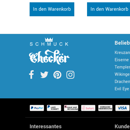
In den Warenkorb
In den Warenkorb
Belieb
Kreuzan
Eiserne
Temple
Wiking
Drache
Evil Eye
Interessantes
Kunde