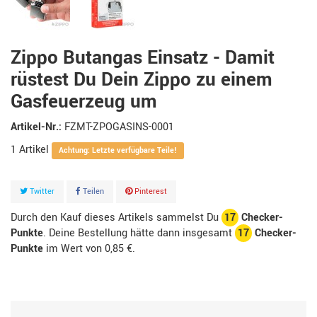
Zippo Butangas Einsatz - Damit
rüstest Du Dein Zippo zu einem
Gasfeuerzeug um
Artikel-Nr.:
FZMT-ZPOGASINS-0001
1
Artikel
Achtung: Letzte verfügbare Teile!
Twitter
Teilen
Pinterest
Durch den Kauf dieses Artikels sammelst Du
17
Checker-
Punkte
. Deine Bestellung hätte dann insgesamt
17
Checker-
Punkte
im Wert von
0,85 €
.