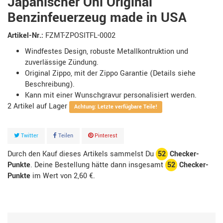
Japanischer Oni Original
Benzinfeuerzeug made in USA
Artikel-Nr.:
FZMT-ZPOSITFL-0002
Windfestes Design, robuste Metallkontruktion und
zuverlässige Zündung.
Original Zippo, mit der Zippo Garantie (Details siehe
Beschreibung).
Kann mit einer Wunschgravur personalisiert werden.
2
Artikel
Achtung: Letzte verfügbare Teile!
Twitter
Teilen
Pinterest
Durch den Kauf dieses Artikels sammelst Du
52
Checker-
Punkte
. Deine Bestellung hätte dann insgesamt
52
Checker-
Punkte
im Wert von
2,60 €
.