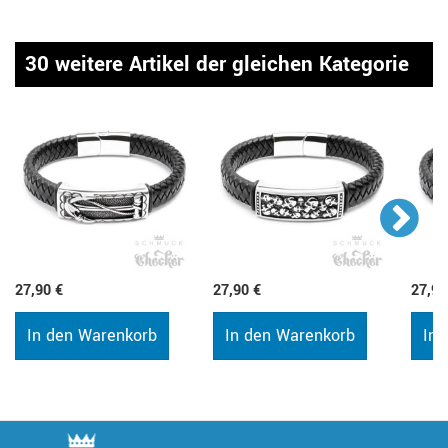
30 weitere Artikel der gleichen Kategorie
27,90 €
27,90 €
27,90
In den Warenkorb
In den Warenkorb
In 