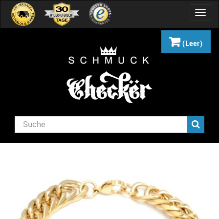
Navig
umsch
(Leer)