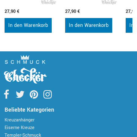
27,90 €
27,90 €
27,90
In den Warenkorb
In den Warenkorb
In 
Beliebte Kategorien
Kreuzanhänger
Eiserne Kreuze
Templer-Schmuck