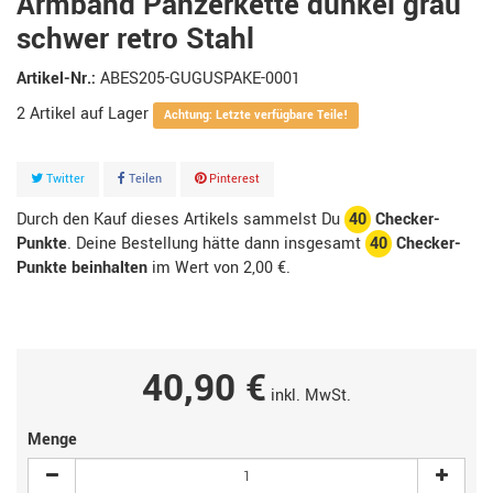
Armband Panzerkette dunkel grau
schwer retro Stahl
Artikel-Nr.:
ABES205-GUGUSPAKE-0001
2
Artikel
Achtung: Letzte verfügbare Teile!
Twitter
Teilen
Pinterest
Durch den Kauf dieses Artikels sammelst Du
40
Checker-
Punkte
. Deine Bestellung hätte dann insgesamt
40
Checker-
Punkte beinhalten
im Wert von
2,00 €
.
40,90 €
inkl. MwSt.
Menge