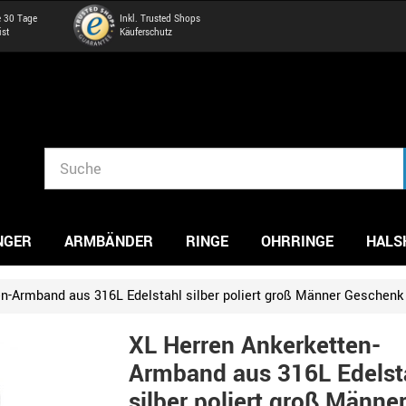
e 30 Tage
Inkl. Trusted Shops
ist
Käuferschutz
NGER
ARMBÄNDER
RINGE
OHRRINGE
HALS
en-Armband aus 316L Edelstahl silber poliert groß Männer Geschenk
XL Herren Ankerketten-
Armband aus 316L Edelst
silber poliert groß Männe