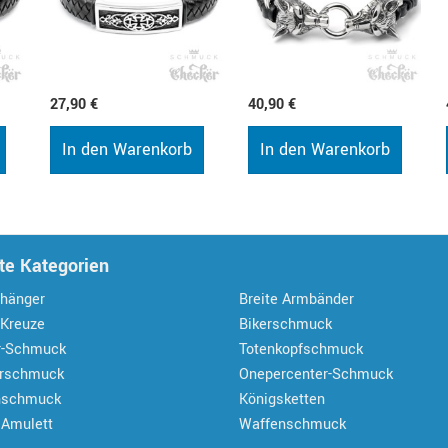
27,90 €
40,90 €
In den Warenkorb
In den Warenkorb
te Kategorien
hänger
Breite Armbänder
 Kreuze
Bikerschmuck
r-Schmuck
Totenkopfschmuck
erschmuck
Onepercenter-Schmuck
nschmuck
Königsketten
 Amulett
Waffenschmuck