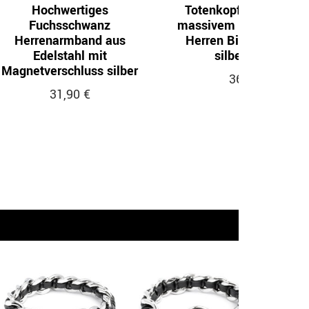
Hochwertiges
Totenkopfarmband au
Fuchsschwanz
massivem 316L Edelsta
Herrenarmband aus
Herren Biker Armkett
Edelstahl mit
silber Skulls
Magnetverschluss silber
36,90 €
31,90 €