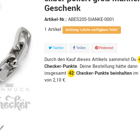
Geschenk
Artikel-Nr.:
ABES205-SIANKE-0001
1
Artikel
Achtung: Letzte verfügbare Teile!
Twitter
Teilen
Pinterest
Durch den Kauf dieses Artikels sammelst Du
Checker-Punkte
. Deine Bestellung hätte dann
insgesamt
42
Checker-Punkte beinhalten
im 
von
2,10 €
.