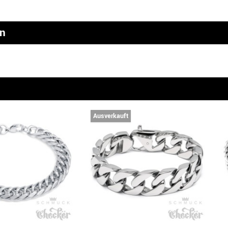
en
n
Ausverkauft