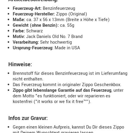
Feuerzeug-Art:
Benzinfeuerzeug
Feuerzeug-Hersteller:
Zippo (Original)
Maße:
ca. 37 x 56 x 13mm (Breite x Höhe x Tiefe)
Gewicht (ohne Benzin):
ca. 55g
Farbe:
Schwarz
Motiv:
Jack Daniels Old No. 7 Brand
Verarbeitung:
Sehr hochwertig
Ursprung-Feuerzeug:
Made in USA
Hinweise:
Brennstoff für dieses Benzinfeuerzeug ist im Lieferumfang
nicht enthalten.
Das Feuerzeug kommt in originaler Zippo Geschenkbox.
Zippo gibt lebenslange Garantie auf das Feuerzeug
, unter
dem Motto "es funktioniert, oder wir reparieren es
kostenfrei ("it works or we fix it free™").
Infos zur Gravur:
Gegen einen kleinen Aufpreis, kannst Du Dir dieses Zippo
mit Deinem Wunschtext gravieren lassen.