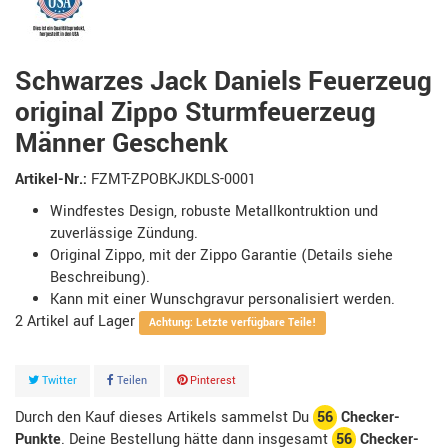
Schwarzes Jack Daniels Feuerzeug
original Zippo Sturmfeuerzeug
Männer Geschenk
Artikel-Nr.:
FZMT-ZPOBKJKDLS-0001
Windfestes Design, robuste Metallkontruktion und
zuverlässige Zündung.
Original Zippo, mit der Zippo Garantie (Details siehe
Beschreibung).
Kann mit einer Wunschgravur personalisiert werden.
2
Artikel
Achtung: Letzte verfügbare Teile!
Twitter
Teilen
Pinterest
Durch den Kauf dieses Artikels sammelst Du
56
Checker-
Punkte
. Deine Bestellung hätte dann insgesamt
56
Checker-