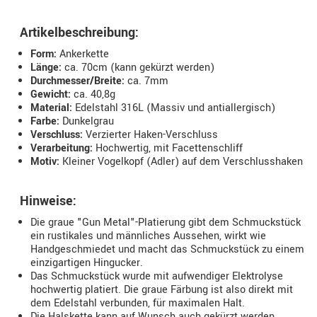
Artikelbeschreibung:
Form:
Ankerkette
Länge:
ca. 70cm (kann gekürzt werden)
Durchmesser/Breite:
ca. 7mm
Gewicht:
ca. 40,8g
Material:
Edelstahl 316L (Massiv und antiallergisch)
Farbe:
Dunkelgrau
Verschluss:
Verzierter Haken-Verschluss
Verarbeitung:
Hochwertig, mit Facettenschliff
Motiv:
Kleiner Vogelkopf (Adler) auf dem Verschlusshaken
Hinweise:
Die graue "Gun Metal"-Platierung gibt dem Schmuckstück
ein rustikales und männliches Aussehen, wirkt wie
Handgeschmiedet und macht das Schmuckstück zu einem
einzigartigen Hingucker.
Das Schmuckstück wurde mit aufwendiger Elektrolyse
hochwertig platiert. Die graue Färbung ist also direkt mit
dem Edelstahl verbunden, für maximalen Halt.
Die Halskette kann auf Wunsch auch gekürzt werden.