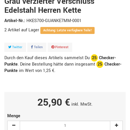
Grau verzierter Verschluss
Edelstahl Herren Kette
Artikel-Nr.:
HKES700-GUANKE7MM-0001
2
Artikel
Achtung: Letzte verfügbare Teile!
Twitter
Teilen
Pinterest
Durch den Kauf dieses Artikels sammelst Du
25
Checker-
Punkte
. Deine Bestellung hätte dann insgesamt
25
Checker-
Punkte
im Wert von
1,25 €
.
25,90 €
inkl. MwSt.
Menge