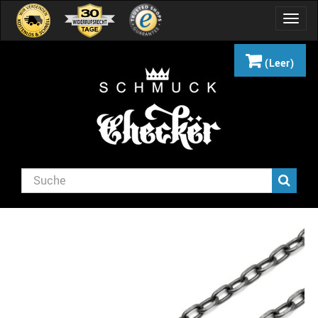
Navig
umsch
(Leer)