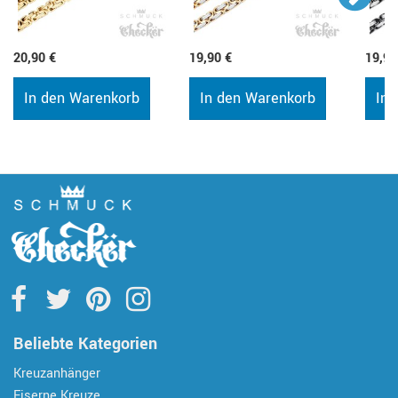
20,90 €
19,90 €
19,90
In den Warenkorb
In den Warenkorb
In 
Beliebte Kategorien
Kreuzanhänger
Eiserne Kreuze