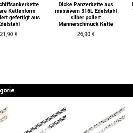
chiffsankerkette
Dicke Panzerkette aus
ere Kettenform
massivem 316L Edelstahl
iert gefertigt aus
silber poliert
delstahl
Männerschmuck Kette
21,90 €
26,90 €
egorie