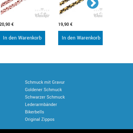
20,90 €
19,90 €
27,90 €
In den Warenkorb
In den Warenkorb
In de
Schmuck mit Gravur
Goldener Schmuck
Schwarzer Schmuck
Lederarmbänder
Bikerbells
Original Zippos