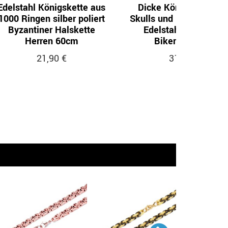
Edelstahl Königskette aus
Dicke Königskette mi
1000 Ringen silber poliert
Skulls und Ringverschl
Byzantiner Halskette
Edelstahl Halskette
Herren 60cm
Bikerschmuck
21,90 €
31,90 €