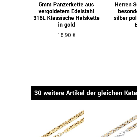
5mm Panzerkette aus
Herren S
vergoldetem Edelstahl
besond
316L Klassische Halskette
silber pol
in gold
E
18,90 €
30 weitere Artikel der gleichen Kat