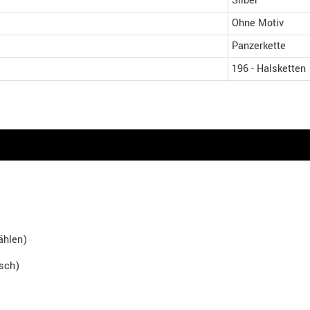
Silber
Ohne Motiv
Panzerkette
196 - Halsketten
hlen)
isch)