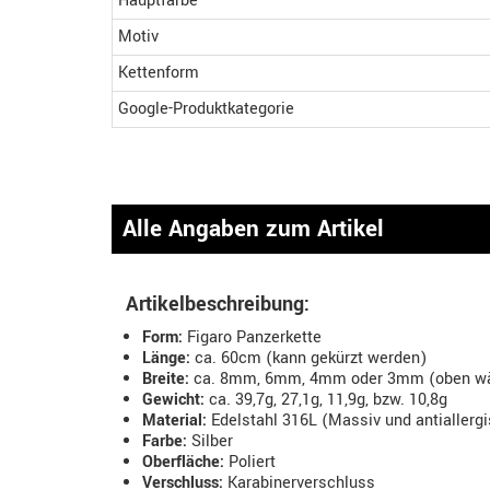
Hauptfarbe
Motiv
Kettenform
Google-Produktkategorie
Alle Angaben zum Artikel
Artikelbeschreibung:
Form:
Figaro Panzerkette
Länge:
ca. 60cm (kann gekürzt werden)
Breite:
ca. 8mm, 6mm, 4mm oder 3mm (oben wä
Gewicht:
ca. 39,7g, 27,1g, 11,9g, bzw. 10,8g
Material:
Edelstahl 316L (Massiv und antiallerg
Farbe:
Silber
Oberfläche:
Poliert
Verschluss:
Karabinerverschluss