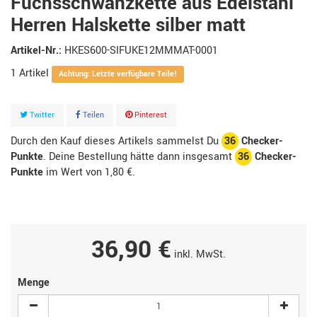
Fuchsschwanzkette aus Edelstahl
Herren Halskette silber matt
Artikel-Nr.:
HKES600-SIFUKE12MMMAT-0001
1
Artikel
Achtung: Letzte verfügbare Teile!
Twitter
Teilen
Pinterest
Durch den Kauf dieses Artikels sammelst Du
36
Checker-
Punkte
. Deine Bestellung hätte dann insgesamt
36
Checker-
Punkte
im Wert von
1,80 €
.
36,90 €
inkl. MwSt.
Menge