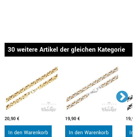
30 weitere Artikel der gleichen Kategorie
20,90 €
19,90 €
19,90
In den Warenkorb
In den Warenkorb
In 