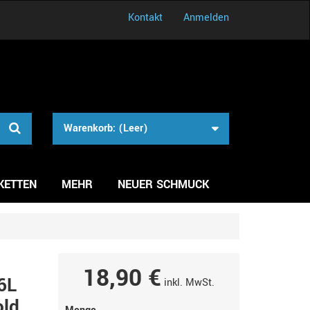
Kontakt
Anmelden
Warenkorb:
(Leer)
KETTEN
MEHR
NEUER SCHMUCK
18,90 €
6L
inkl. MwSt.
old