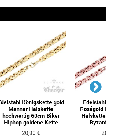
Edelstahl Königskette gold
Edelstahl Königskett
Männer Halskette
Roségold Herren Dam
hochwertig 60cm Biker
Halskette Biker Hipho
Hiphop goldene Kette
Byzantiner Kette
20,90 €
20,90 €