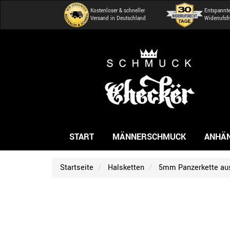
Kostenloser & schneller
Entspannt
Versand in Deutschland
Widerrufsfr
START
MÄNNERSCHMUCK
ANHÄ
Startseite
Halsketten
5mm Panzerkette aus