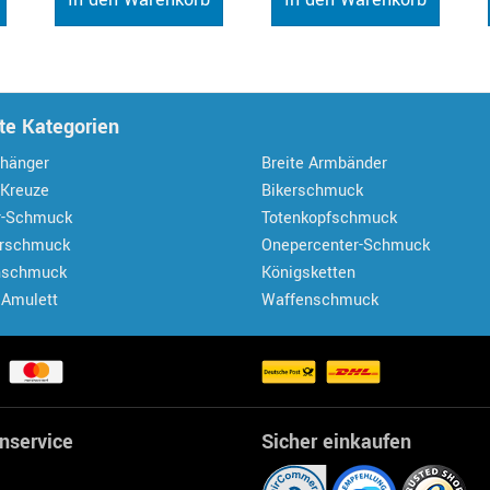
te Kategorien
hänger
Breite Armbänder
 Kreuze
Bikerschmuck
r-Schmuck
Totenkopfschmuck
erschmuck
Onepercenter-Schmuck
nschmuck
Königsketten
 Amulett
Waffenschmuck
nservice
Sicher einkaufen