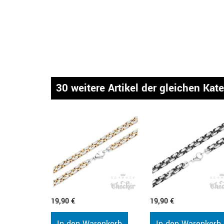
30 weitere Artikel der gleichen Kat
19,90 €
19,90 €
In den Warenkorb
In den Warenkorb