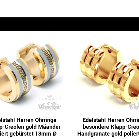
n
lstahl Herren Ohrringe
Edelstahl Herren Ohrr
p-Creolen gold Mäander
besondere Klapp-Creo
iert gebürstet 13mm Ø
Handgranate gold polie