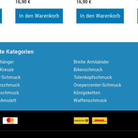
16,90 €
16,90 €
In den Warenkorb
In den Warenkorb
te Kategorien
hänger
Breite Armbänder
 Kreuze
Bikerschmuck
r-Schmuck
Totenkopfschmuck
erschmuck
Onepercenter-Schmuck
nschmuck
Königsketten
 Amulett
Waffenschmuck