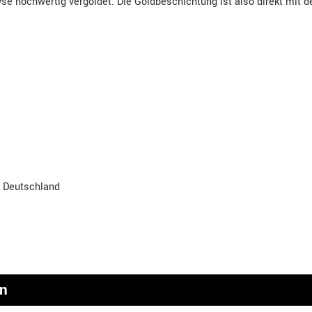
se hochwertig vergoldet. Die Goldbeschichtung ist also direkt mit 
, Deutschland
en