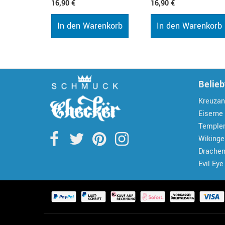
16,90 €
16,90 €
In den Warenkorb
In den Warenkorb
Belieb
Kreuzan
Eiserne
Temple
Wiking
Drache
Evil Eye