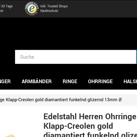
e 30 Tage
Inkl. Trusted Shops
ist
Käuferschutz
NGER
ARMBÄNDER
RINGE
OHRRINGE
HALS
nge Klapp-Creolen gold diamantiert funkelnd glizernd 13mm Ø
Edelstahl Herren Ohrringe
Klapp-Creolen gold
diamantiert funkelnd gliz