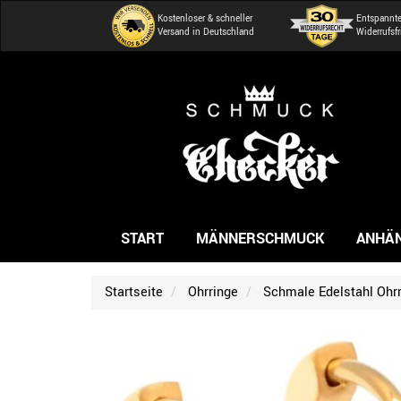
Kostenloser & schneller
Entspannt
Versand in Deutschland
Widerrufsfr
START
MÄNNERSCHMUCK
ANHÄ
Startseite
Ohrringe
Schmale Edelstahl Ohrr