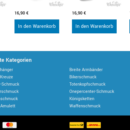
16,90 €
16,90 €
In den Warenkorb
In den Warenkorb
te Kategorien
hänger
Breite Armbänder
 Kreuze
Bikerschmuck
r-Schmuck
Totenkopfschmuck
erschmuck
Onepercenter-Schmuck
nschmuck
Königsketten
 Amulett
Waffenschmuck