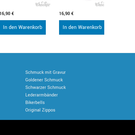
16,90 €
16,90 €
16,90 €
In den Warenkorb
In den Warenkorb
Schmuck mit Gravur
Goldener Schmuck
Schwarzer Schmuck
Lederarmbänder
Bikerbells
Original Zippos