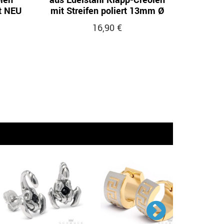
len
aus Edelstahl Klapp-Creolen
rt NEU
mit Streifen poliert 13mm Ø
16,90 €