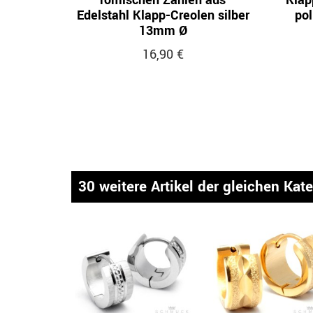
römischen Zahlen aus
Klap
Edelstahl Klapp-Creolen silber
pol
13mm Ø
16,90 €
30 weitere Artikel der gleichen Kat