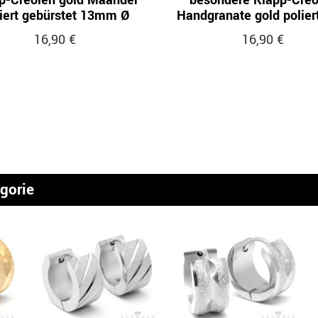
p-Creolen gold Mäander
besondere Klapp-Creo
iert gebürstet 13mm Ø
Handgranate gold polie
16,90 €
16,90 €
egorie