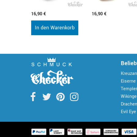
16,90 €
16,90 €
In den Warenkorb
Belieb
Kreuzan
Eiserne
Temple
Wiking
Drache
Evil Eye