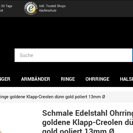
e 30 Tage
Inkl. Trusted Shops
ist
Käuferschutz
NGER
ARMBÄNDER
RINGE
OHRRINGE
HALS
inge goldene Klapp-Creolen dünn gold poliert 13mm Ø
Schmale Edelstahl Ohrrin
goldene Klapp-Creolen d
gold poliert 13mm Ø