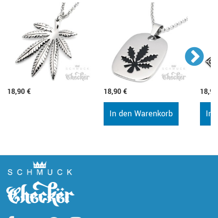
18,90 €
18,90 €
18,90
In den Warenkorb
In 