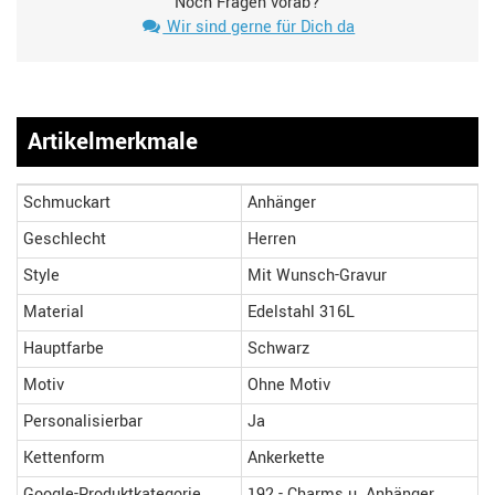
Noch Fragen vorab?
Wir sind gerne für Dich da
Artikelmerkmale
Schmuckart
Anhänger
Geschlecht
Herren
Style
Mit Wunsch-Gravur
Material
Edelstahl 316L
Hauptfarbe
Schwarz
Motiv
Ohne Motiv
Personalisierbar
Ja
Kettenform
Ankerkette
Google-Produktkategorie
192 - Charms u. Anhänger