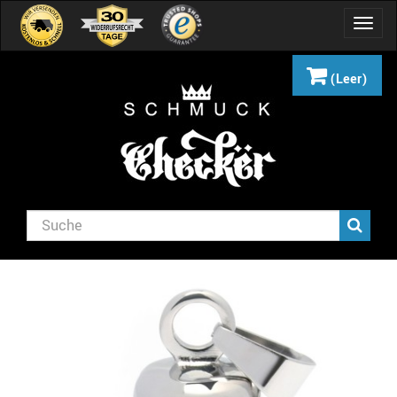
Navig
umsch
(Leer)