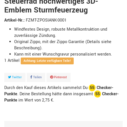
Steuerrad hochwertiges 3D-
Emblem Sturmfeuerzeug
Artikel-Nr.:
FZMT-ZPOSIANK-0001
Windfestes Design, robuste Metallkontruktion und
zuverlässige Zündung.
Original Zippo, mit der Zippo Garantie (Details siehe
Beschreibung).
Kann mit einer Wunschgravur personalisiert werden.
1
Artikel
Achtung: Letzte verfügbare Teile!
Twitter
Teilen
Pinterest
Durch den Kauf dieses Artikels sammelst Du
55
Checker-
Punkte
. Deine Bestellung hätte dann insgesamt
55
Checker-
Punkte
im Wert von
2,75 €
.