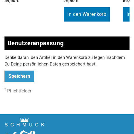
44,90 €
76,90 €
59,90
In den Warenkorb
In 
Benutzeranpassung
Denke daran, den Artikel in den Warenkorb zu legen, nachdem
Du Deine persönlichen Daten gespeichert hast.
Speichern
*
Pflichtfelder