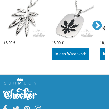
18,90 €
18,90 €
18,90
In den Warenkorb
In 