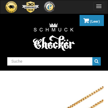
Navig
umsch
(Leer)