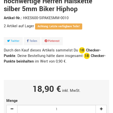
hochwertige Herren Halskette
silber 5mm Biker Hiphop
Artikel-Nr.:
HKES600-SIPAKE5MM-0010
2
Artikel
Achtung: Letzte verfügbare Teile!
Twitter
Teilen
Pinterest
Durch den Kauf dieses Artikels sammelst Du
18
Checker-
Punkte
. Deine Bestellung hätte dann insgesamt
18
Checker-
Punkte beinhalten
im Wert von
0,90 €
.
18,90 €
inkl. MwSt.
Menge