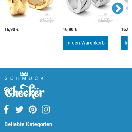
16,90 €
16,90 €
16,90
In den Warenkorb
In 
Beliebte Kategorien