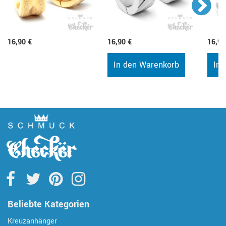
16,90 €
16,90 €
16,90
In den Warenkorb
In 
Beliebte Kategorien
Kreuzanhänger