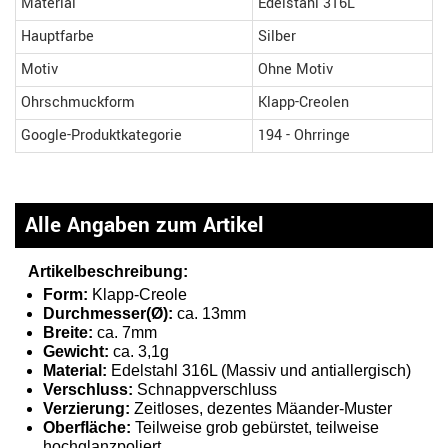
Material
Edelstahl 316L
Hauptfarbe
Silber
Motiv
Ohne Motiv
Ohrschmuckform
Klapp-Creolen
Google-Produktkategorie
194 - Ohrringe
Alle Angaben zum Artikel
Artikelbeschreibung:
Form:
Klapp-Creole
Durchmesser(Ø):
ca. 13mm
Breite:
ca. 7mm
Gewicht:
ca. 3,1g
Material:
Edelstahl 316L (Massiv und antiallergisch)
Verschluss:
Schnappverschluss
Verzierung:
Zeitloses, dezentes Mäander-Muster
Oberfläche:
Teilweise grob gebürstet, teilweise
hochglanzpoliert