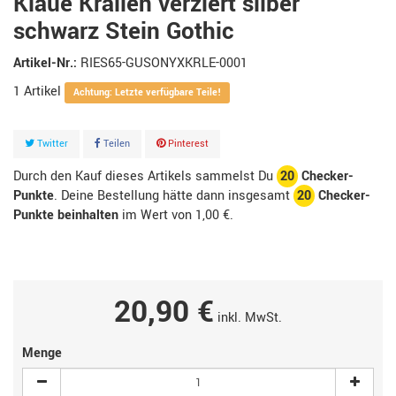
Klaue Krallen verziert silber
schwarz Stein Gothic
Artikel-Nr.:
RIES65-GUSONYXKRLE-0001
1
Artikel
Achtung: Letzte verfügbare Teile!
Twitter
Teilen
Pinterest
Durch den Kauf dieses Artikels sammelst Du
20
Checker-
Punkte
. Deine Bestellung hätte dann insgesamt
20
Checker-
Punkte beinhalten
im Wert von
1,00 €
.
20,90 €
inkl. MwSt.
Menge