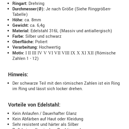
Ringart:
Drehring
Durchmesser(Ø):
Je nach Größe (Siehe Ringgrößen-
Tabelle)
Höhe:
ca. 8mm
Gewicht:
ca. 6,4g
Material:
Edelstahl 316L (Massiv und antiallergisch)
Farbe:
Silber und schwarz
Oberfläche:
Poliert
Verarbeitung:
Hochwertig
Motiv:
(Römische
I II III IV V VI VII VIII IX X XI XII
Zahlen 1 - 12)
Hinweis:
Der schwarze Teil mit den römischen Zahlen ist ein Ring
im Ring und lässt sich locker drehen.
Vorteile von Edelstahl:
Kein Anlaufen / Dauerhafter Glanz
Kein Abfärben auf Haut oder Kleidung
Sehr resistent und härter als Silber