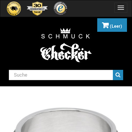
Navig
umsch
(Leer)