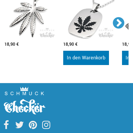
18,90 €
18,90 €
18,90
In den Warenkorb
In 