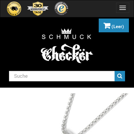
Navig
umsch
(Leer)