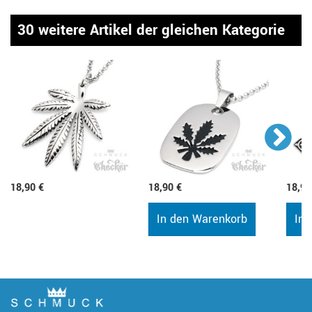
30 weitere Artikel der gleichen Kategorie
18,90 €
18,90 €
18,90
In den Warenkorb
In 