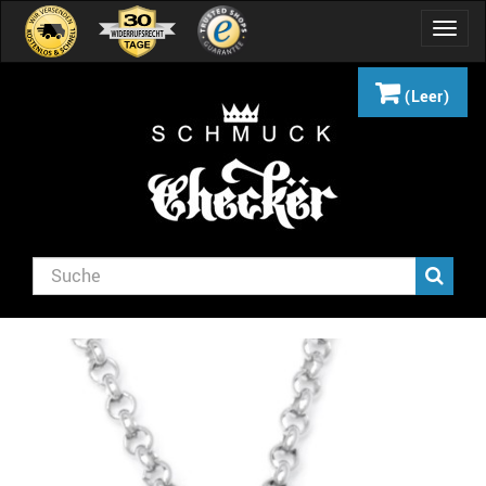
Navig
umsch
(Leer)