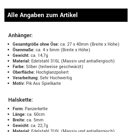
Alle Angaben zum Artikel
Anhänger:
Gesamtgröße ohne Öse:
ca. 27 x 40mm (Breite x Höhe)
Ösenmaße:
ca. 4 x 6mm (Breite x Höhe)
Gewicht:
ca. 14,7g
Material:
Edelstahl 316L (Massiv und antiallergisch)
Farbe:
Silber (teilweise geschwärzt)
Oberfläche:
Hochglanzpoliert
Verarbeitung:
Sehr Hochwertig
Motiv:
Pik Ass Spielkarte
Halskette:
Form:
Panzerkette
Länge:
ca. 60cm
Breite:
ca. 5mm
Gewicht:
ca. 22,7g
Material:
Edelstahl 316L (Massiv und antiallergisch)