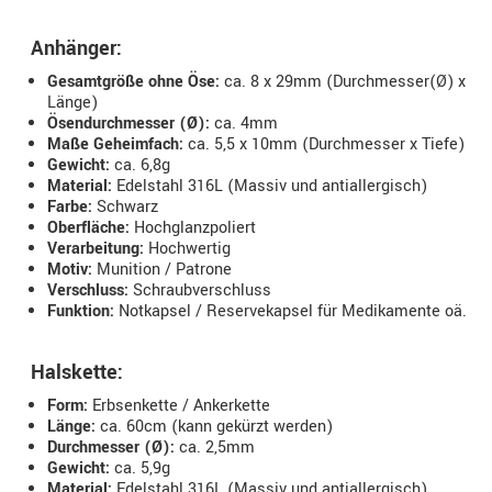
Anhänger:
Gesamtgröße ohne Öse:
ca. 8 x 29mm (Durchmesser(Ø) x
Länge)
Ösendurchmesser (Ø):
ca. 4mm
Maße Geheimfach:
ca. 5,5 x 10mm (Durchmesser x Tiefe)
Gewicht:
ca. 6,8g
Material:
Edelstahl 316L (Massiv und antiallergisch)
Farbe:
Schwarz
Oberfläche:
Hochglanzpoliert
Verarbeitung:
Hochwertig
Motiv:
Munition / Patrone
Verschluss:
Schraubverschluss
Funktion:
Notkapsel / Reservekapsel für Medikamente oä.
Halskette:
Form:
Erbsenkette / Ankerkette
Länge:
ca. 60cm (kann gekürzt werden)
Durchmesser (Ø):
ca. 2,5mm
Gewicht:
ca. 5,9g
Material:
Edelstahl 316L (Massiv und antiallergisch)