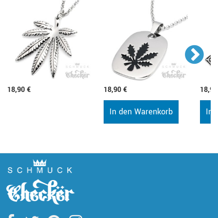
18,90 €
18,90 €
18,90
In den Warenkorb
In 