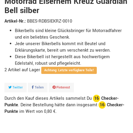
Motorrad Eisernem Kreuz Guardian
Bell silber
Artikel-Nr.:
BBES-RDBSIEKRZ-0010
Bikerbells sind kleine Glücksbringer für Motorradfahrer
und ein beliebtes Geschenk.
Jede unserer Bikerbells kommt mit Beutel und
Erklärungskarte, bereit um verschenkt zu werden.
Diese Bikerbell ist hergestellt aus hochwertigem
Edelstahl, robust und pflegeleicht.
2
Artikel
Achtung: Letzte verfügbare Teile!
Twitter
Teilen
Pinterest
Durch den Kauf dieses Artikels sammelst Du
16
Checker-
Punkte
. Deine Bestellung hätte dann insgesamt
16
Checker-
Punkte
im Wert von
0,80 €
.