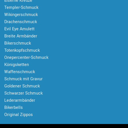
Eiserne Kreuze
Templer-Schmuck
Wikingerschmuck
Drachenschmuck
Evil Eye Amulett
Breite Armbänder
Bikerschmuck
Totenkopfschmuck
Onepercenter-Schmuck
Königsketten
Waffenschmuck
Schmuck mit Gravur
Goldener Schmuck
Schwarzer Schmuck
Lederarmbänder
Bikerbells
Original Zippos