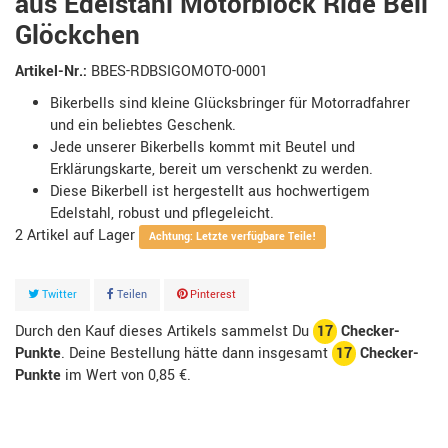
aus Edelstahl Motorblock Ride Bell
Glöckchen
Artikel-Nr.:
BBES-RDBSIGOMOTO-0001
Bikerbells sind kleine Glücksbringer für Motorradfahrer
und ein beliebtes Geschenk.
Jede unserer Bikerbells kommt mit Beutel und
Erklärungskarte, bereit um verschenkt zu werden.
Diese Bikerbell ist hergestellt aus hochwertigem
Edelstahl, robust und pflegeleicht.
2
Artikel
Achtung: Letzte verfügbare Teile!
Twitter
Teilen
Pinterest
Durch den Kauf dieses Artikels sammelst Du
17
Checker-
Punkte
. Deine Bestellung hätte dann insgesamt
17
Checker-
Punkte
im Wert von
0,85 €
.